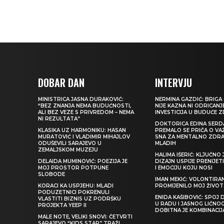
DOBAR DAN
INTERVJU
MINISTRICA JASNA DURAKOVIĆ:
NERMINA GAZDIĆ: BRIGA 
“BEZ ZNANJA NEMA BUDUĆNOSTI,
NIJE KAZNA NI ODRICANJ
ALI BEZ VEZE S PRIVREDOM – NEMA
INVESTICIJA U BUDUĆE 
NI REZULTATA”
DOKTORICA EDINA SERDA
KLASIKA UZ HARMONIKU: HASAN
PREMALO SE PRIČA O VA
MURATOVIĆ I VLADIMIR MIHAJLOV
SNA ZA MENTALNO ZDRA
ODUŠEVILI SARAJEVO U
MLADIH
ZEMALJSKOM MUZEJU
HALIMA IŠERIĆ: KLJUČNO 
DELAIDA MUMINOVIĆ: POEZIJA JE
DIZAJN USPIJE PRENIJE
MOJ PROSTOR POTPUNE
I EMOCIJU KOJU NOSI
SLOBODE
IMAN MEKIĆ: VOLONTIRAN
KORACI KA USPJEHU: MLADI
PROMIJENILO MOJ ŽIVOT
PODUZETNICI POKRENULI
ENIDA KAŠIBOVIĆ: SPOJ D
VLASTITI BIZNIS UZ PODRŠKU
U RADU I JASNOG LIČNO
PROJEKTA YEEP II
DOBITNA JE KOMBINACIJ
MALE NOTE, VELIKI SNOVI: ČETVRTI
SARAJEVO “KIDS STAR” TRAŽI