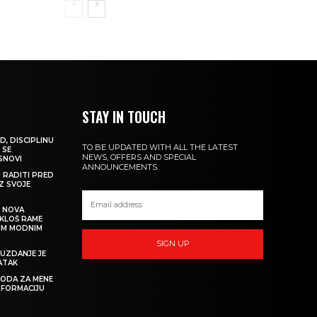
STAY IN TOUCH
D, DISCIPLINU
TO BE UPDATED WITH ALL THE LATEST
 SE
NEWS, OFFERS AND SPECIAL
 SNOVI
ANNOUNCEMENTS.
M RADITI PRED
IZ SVOJE
: NOVA
IKLOŠ RAME
KIM MODNIM
SIGN UP
UZDANJE JE
ATAK
 MODA ZA MENE
SFORMACIJU