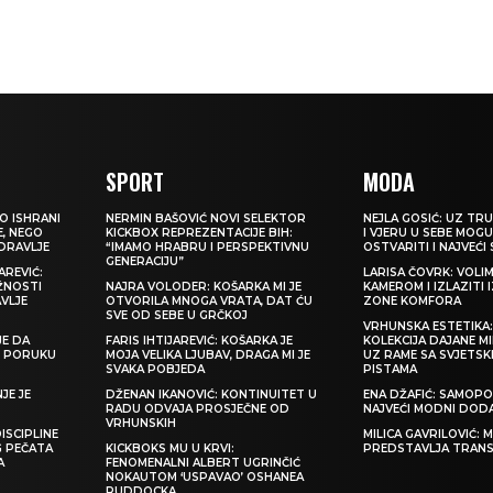
SPORT
MODA
O ISHRANI
NERMIN BAŠOVIĆ NOVI SELEKTOR
NEJLA GOSIĆ: UZ TRU
E, NEGO
KICKBOX REPREZENTACIJE BIH:
I VJERU U SEBE MOGU
ZDRAVLJE
“IMAMO HRABRU I PERSPEKTIVNU
OSTVARITI I NAJVEĆI
GENERACIJU”
REVIĆ:
LARISA ČOVRK: VOLI
ŽNOSTI
NAJRA VOLODER: KOŠARKA MI JE
KAMEROM I IZLAZITI 
VLJE
OTVORILA MNOGA VRATA, DAT ĆU
ZONE KOMFORA
SVE OD SEBE U GRČKOJ
VRHUNSKA ESTETIKA
JE DA
FARIS IHTIJAREVIĆ: KOŠARKA JE
KOLEKCIJA DAJANE M
TI PORUKU
MOJA VELIKA LJUBAV, DRAGA MI JE
UZ RAME SA SVJETS
SVAKA POBJEDA
PISTAMA
JE JE
DŽENAN IKANOVIĆ: KONTINUITET U
ENA DŽAFIĆ: SAMOPO
RADU ODVAJA PROSJEČNE OD
NAJVEĆI MODNI DOD
VRHUNSKIH
ISCIPLINE
MILICA GAVRILOVIĆ:
G PEČATA
KICKBOKS MU U KRVI:
PREDSTAVLJA TRAN
A
FENOMENALNI ALBERT UGRINČIĆ
NOKAUTOM ‘USPAVAO’ OSHANEA
RUDDOCKA