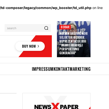
s/td-composer/legacy/common/wp_booster/td_util.php
on line
DOBAR
search
NERMIN BAŠOVIĆ NOVI
SELEKTOR KICKBOX
REPREZENTACIJE BIH:
“IMAMO HRABRU I
PERSPEKTIVNU
GENERACIJU”
IMPRESSUM
KONTAKT
MARKETING