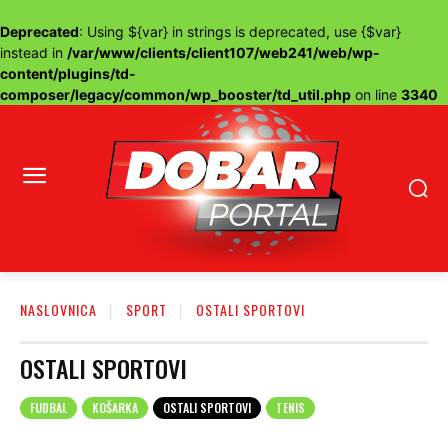
Deprecated
: Using ${var} in strings is deprecated, use {$var}
instead in
/var/www/clients/client107/web241/web/wp-
content/plugins/td-
composer/legacy/common/wp_booster/td_util.php
on line
3340
NASLOVNICA
SPORT
OSTALI SPORTOVI
OSTALI SPORTOVI
FUDBAL
KOŠARKA
OSTALI SPORTOVI
TENIS