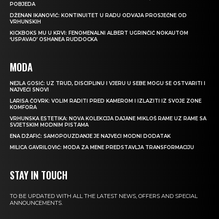
POBJEDA
DŽENAN IKANOVIĆ: KONTINUITET U RADU ODVAJA PROSJEČNE OD
VRHUNSKIH
KICKBOKS MU U KRVI: FENOMENALNI ALBERT UGRINČIĆ NOKAUTOM
‘USPAVAO’ OSHANEA RUDDOCKA
MODA
NEJLA GOSIĆ: UZ TRUD, DISCIPLINU I VJERU U SEBE MOGU SE OSTVARITI I
NAJVEĆI SNOVI
LARISA ČOVRK: VOLIM RADITI PRED KAMEROM I IZLAZITI IZ SVOJE ZONE
KOMFORA
VRHUNSKA ESTETIKA: NOVA KOLEKCIJA DAJANE MIKLOŠ RAME UZ RAME SA
SVJETSKIM MODNIM PISTAMA
ENA DŽAFIĆ: SAMOPOUZDANJE JE NAJVEĆI MODNI DODATAK
MILICA GAVRILOVIĆ: MODA ZA MENE PREDSTAVLJA TRANSFORMACIJU
STAY IN TOUCH
TO BE UPDATED WITH ALL THE LATEST NEWS, OFFERS AND SPECIAL
ANNOUNCEMENTS.