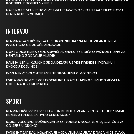
PODRŠKU PROJEKTA YEEP II
MALE NOTE, VELIKI SNOVI: ČETVRTI SARAJEVO “KIDS STAR” TRAŽI NOVU
GENERACIJU IZVOĐAČA
INTERVJU
NERMINA GAZDIĆ: BRIGA O ISHRANI NIJE KAZNA NI ODRICANJE, NEGO
INVESTICIJA U BUDUĆE ZDRAVLJE
DOKTORICA EDINA SERDAREVIĆ: PREMALO SE PRIČA O VAŽNOSTI SNA ZA
MENTALNO ZDRAVLJE MLADIH
HALIMA IŠERIĆ: KLJUČNO JE DA DIZAJN USPIJE PRENIJETI PORUKU I
EMOCIJU KOJU NOSI
IMAN MEKIĆ: VOLONTIRANJE JE PROMIJENILO MOJ ŽIVOT
ENIDA KAŠIBOVIĆ: SPOJ DISCIPLINE U RADU I JASNOG LIČNOG PEČATA
DOBITNA JE KOMBINACIJA
SPORT
NERMIN BAŠOVIĆ NOVI SELEKTOR KICKBOX REPREZENTACIJE BIH: “IMAMO
HRABRU I PERSPEKTIVNU GENERACIJU”
NAJRA VOLODER: KOŠARKA MI JE OTVORILA MNOGA VRATA, DAT ĆU SVE
OD SEBE U GRČKOJ
FARIS IHTIJAREVIĆ: KOŠARKA JE MOJA VELIKA LJUBAV, DRAGA MI JE SVAKA