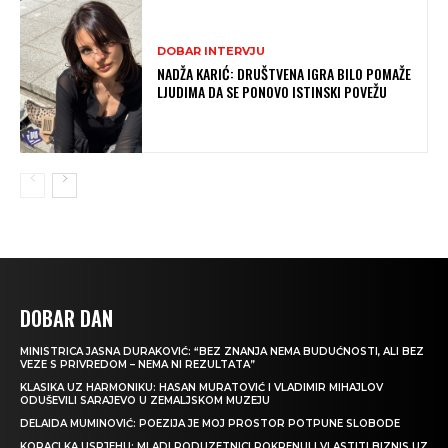
DOBAR INTERVJU
NADŽA KARIĆ: DRUŠTVENA IGRA BILO POMAŽE
LJUDIMA DA SE PONOVO ISTINSKI POVEŽU
DOBAR DAN
MINISTRICA JASNA DURAKOVIĆ: “BEZ ZNANJA NEMA BUDUĆNOSTI, ALI BEZ
VEZE S PRIVREDOM – NEMA NI REZULTATA”
KLASIKA UZ HARMONIKU: HASAN MURATOVIĆ I VLADIMIR MIHAJLOV
ODUŠEVILI SARAJEVO U ZEMALJSKOM MUZEJU
DELAIDA MUMINOVIĆ: POEZIJA JE MOJ PROSTOR POTPUNE SLOBODE
KORACI KA USPJEHU: MLADI PODUZETNICI POKRENULI VLASTITI BIZNIS UZ