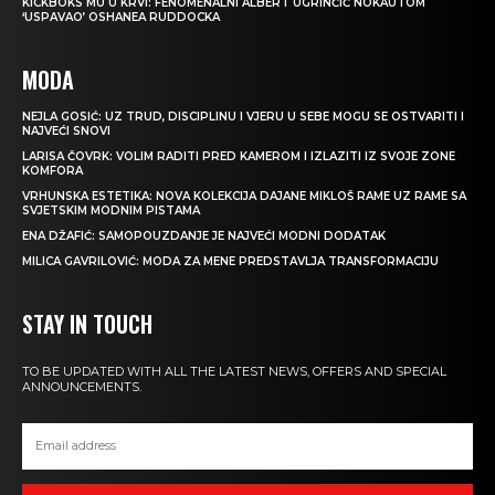
KICKBOKS MU U KRVI: FENOMENALNI ALBERT UGRINČIĆ NOKAUTOM
‘USPAVAO’ OSHANEA RUDDOCKA
MODA
NEJLA GOSIĆ: UZ TRUD, DISCIPLINU I VJERU U SEBE MOGU SE OSTVARITI I
NAJVEĆI SNOVI
LARISA ČOVRK: VOLIM RADITI PRED KAMEROM I IZLAZITI IZ SVOJE ZONE
KOMFORA
VRHUNSKA ESTETIKA: NOVA KOLEKCIJA DAJANE MIKLOŠ RAME UZ RAME SA
SVJETSKIM MODNIM PISTAMA
ENA DŽAFIĆ: SAMOPOUZDANJE JE NAJVEĆI MODNI DODATAK
MILICA GAVRILOVIĆ: MODA ZA MENE PREDSTAVLJA TRANSFORMACIJU
STAY IN TOUCH
TO BE UPDATED WITH ALL THE LATEST NEWS, OFFERS AND SPECIAL
ANNOUNCEMENTS.