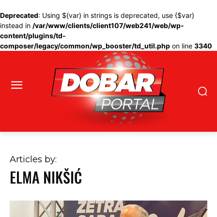
Deprecated
: Using ${var} in strings is deprecated, use {$var}
instead in
/var/www/clients/client107/web241/web/wp-
content/plugins/td-
composer/legacy/common/wp_booster/td_util.php
on line
3340
Articles by:
ELMA NIKŠIĆ