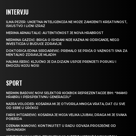
INTERVJU
ILMA PEZER: UMJETNA INTELIGENCIJA NE MOŽE ZAMIJENITI KREATIVNOST,
ISKUSTVO I LIČNI IZRAZ
MERIMA ARNAUTALIĆ: AUTENTIČNOST JE NOVA HRABROST
NERMINA GAZDIĆ: BRIGA O ISHRANI NIJE KAZNA NI ODRICANJE, NEGO
INVESTICIJA U BUDUĆE ZDRAVLJE
DOKTORICA EDINA SERDAREVIĆ: PREMALO SE PRIČA O VAŽNOSTI SNA ZA
MENTALNO ZDRAVLJE MLADIH
HALIMA IŠERIĆ: KLJUČNO JE DA DIZAJN USPIJE PRENIJETI PORUKU I
EMOCIJU KOJU NOSI
SPORT
NERMIN BAŠOVIĆ NOVI SELEKTOR KICKBOX REPREZENTACIJE BIH: “IMAMO
HRABRU I PERSPEKTIVNU GENERACIJU”
NAJRA VOLODER: KOŠARKA MI JE OTVORILA MNOGA VRATA, DAT ĆU SVE
OD SEBE U GRČKOJ
FARIS IHTIJAREVIĆ: KOŠARKA JE MOJA VELIKA LJUBAV, DRAGA MI JE SVAKA
POBJEDA
DŽENAN IKANOVIĆ: KONTINUITET U RADU ODVAJA PROSJEČNE OD
VRHUNSKIH